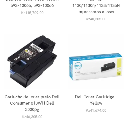
593-10065, 593-10066
1130/1130n/1133/1135N
impressoras a laser
Kz
115,709.00
Kz
40,305.00
Cartucho de toner preto Dell
Dell Toner Cartridge –
Consumer 810WH Dell
Yellow
2000pg
Kz
41,674.00
Kz
46,305.00