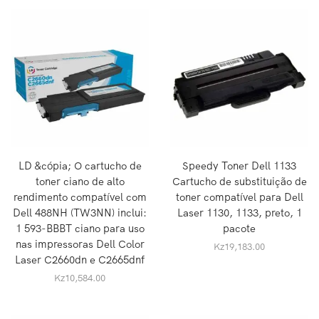
LD &cópia; O cartucho de
Speedy Toner Dell 1133
toner ciano de alto
Cartucho de substituição de
rendimento compatível com
toner compatível para Dell
Dell 488NH (TW3NN) inclui:
Laser 1130, 1133, preto, 1
1 593-BBBT ciano para uso
pacote
nas impressoras Dell Color
Kz
19,183.00
Laser C2660dn e C2665dnf
Kz
10,584.00