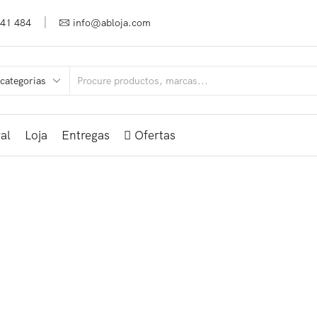
941 484
info@abloja.com
al
Loja
Entregas
Ofertas