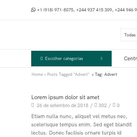
+1 (918) 971-8075, +244 937 415 309, +244 946 
Centr
Escolher categorias
Home
Posts Tagged "Advert"
Tag: Advert
Electro Advices
Lorem ipsum dolor sit amet
26 de setembro de 2018
/
302
/
0
Etiam nulla nunc, aliquet vel metus nec,
scelerisque tempus enim. Sed eget blandit
lectus. Donec facilisis ornare turpis id