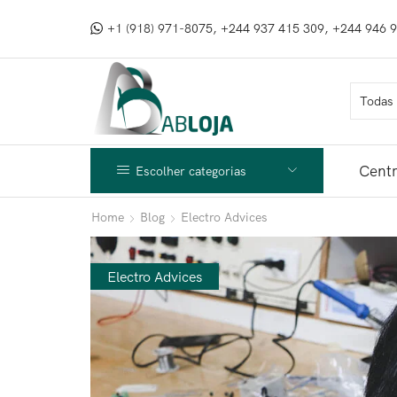
+1 (918) 971-8075, +244 937 415 309, +244 946 
Centr
Escolher categorias
Home
Blog
Electro Advices
Electro Advices