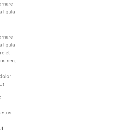
ornare
 ligula
ornare
 ligula
re et
tus nec,
 dolor
 Ut
c
uctus.
Ut