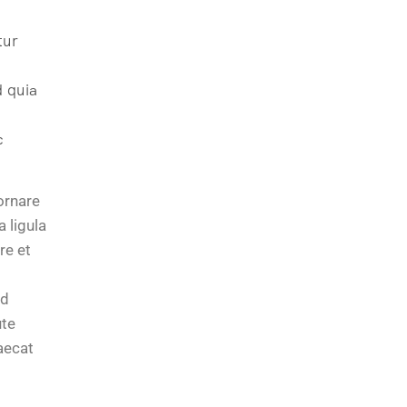
tur
d quia
c
ornare
 ligula
re et
ad
ute
caecat