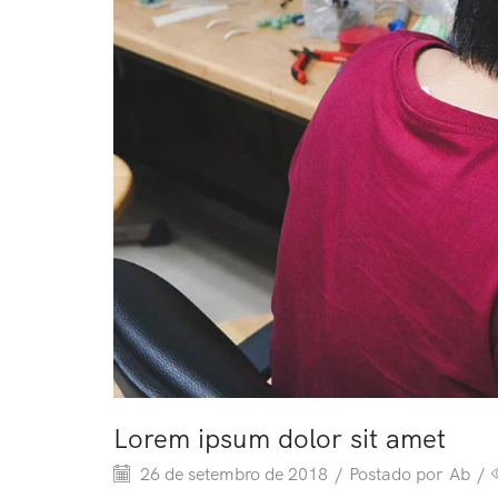
Lorem ipsum dolor sit amet
26 de setembro de 2018
/
Postado por
Ab
/