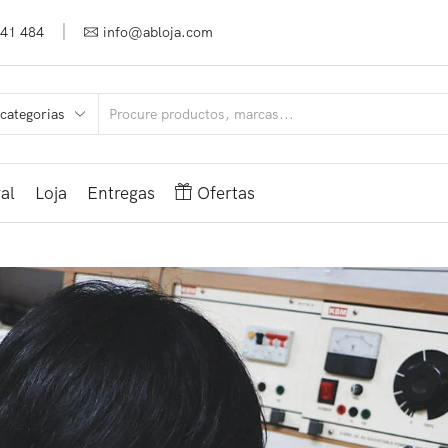
941 484
info@abloja.com
al
Loja
Entregas
Ofertas