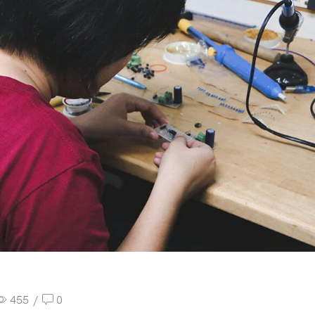
455
/
0