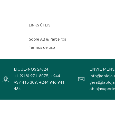
LINKS ÚTEIS
Sobre AB & Parceiros
Termos de uso
LIGUE-NOS 24/24
ENVIE MEN
+1 (918) 971-8075, +244
info@abloja.
937 415 309, +244 946 941
geral@abloj
484
ablojasupor