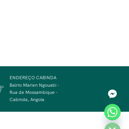
ENDEREÇO CABINDA
Bairro Marien Ngouabi -
Rua de Mossambique -
Cabinda, Angola
chaty
Hide