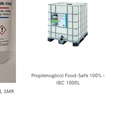
Propilenoglicol Food-Safe 100% –
Gli
IBC 1000L
L SMR