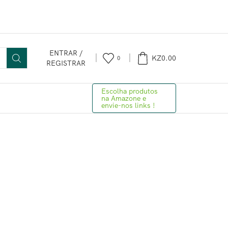
ENTRAR /
KZ
0.00
0
REGISTRAR
Escolha produtos
na Amazone e
envie-nos links !