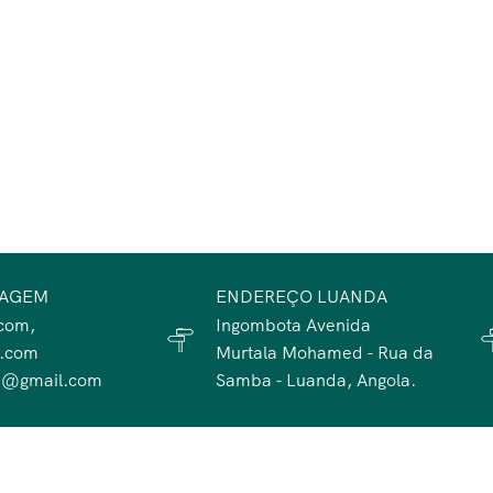
SAGEM
ENDEREÇO LUANDA
com,
Ingombota Avenida
a.com
Murtala Mohamed - Rua da
te@gmail.com
Samba - Luanda, Angola.