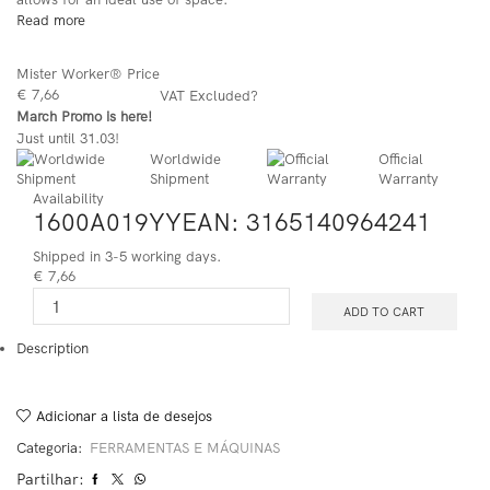
Read more
Mister Worker® Price
€ 7,66
VAT Excluded
?
March Promo is here!
Just until 31.03!
Worldwide
Official
Shipment
Warranty
Availability
1600A019YYEAN: 3165140964241
Shipped in 3-5 working days.
€ 7,66
ADD TO CART
Description
Adicionar a lista de desejos
Categoria:
FERRAMENTAS E MÁQUINAS
Partilhar: