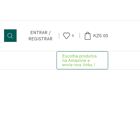
ENTRAR /
KZ
0.00
0
REGISTRAR
Escolha produtos
na Amazone e
envie-nos links !