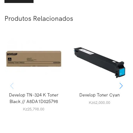
Produtos Relacionados
Develop TN-324 K Toner
Develop Toner Cyan
Black // A8DA1D025798
Kz
62,000.00
Kz
25,798.00