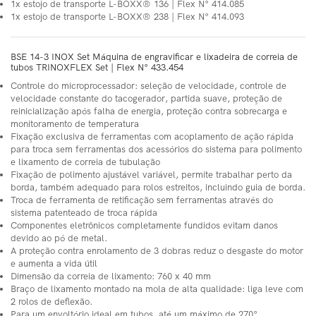
1x estojo de transporte L-BOXX® 136 | Flex N° 414.085
1x estojo de transporte L-BOXX® 238 | Flex N° 414.093
BSE 14-3 INOX Set Máquina de engravificar e lixadeira de correia de
tubos TRINOXFLEX Set | Flex N° 433.454
Controle do microprocessador: seleção de velocidade, controle de
velocidade constante do tacogerador, partida suave, proteção de
reinicialização após falha de energia, proteção contra sobrecarga e
monitoramento de temperatura
Fixação exclusiva de ferramentas com acoplamento de ação rápida
para troca sem ferramentas dos acessórios do sistema para polimento
e lixamento de correia de tubulação
Fixação de polimento ajustável variável, permite trabalhar perto da
borda, também adequado para rolos estreitos, incluindo guia de borda.
Troca de ferramenta de retificação sem ferramentas através do
sistema patenteado de troca rápida
Componentes eletrônicos completamente fundidos evitam danos
devido ao pó de metal.
A proteção contra enrolamento de 3 dobras reduz o desgaste do motor
e aumenta a vida útil
Dimensão da correia de lixamento: 760 x 40 mm
Braço de lixamento montado na mola de alta qualidade: liga leve com
2 rolos de deflexão.
Para um envoltório ideal em tubos, até um máximo de 270°