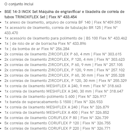
O conjunto inclui
BSE 14-3 INOX Set Máquina de engravificar e lixadeira de correia de
tubos TRINOXFLEX Set | Flex N° 433.454
1x anexo de lixamento, arquivo de correia BF 140 | Flex N°459.593
1x acessório de lixamento, correia de tubulação BR 125 | Flex N°
433.470
1x acessório de lixamento para polimento de | BS 100 Flex N° 433.462
1x | de rolo de ar de borracha Flex N° 433.896
1x | da bomba de ar Flex N° 256.284
2x correias de lixamento ZIRCOFLEX P 60, 4 mm | Flex N° 303.615
2x correias de lixamento ZIRCOFLEX, P 120, 4 mm | Flex N° 303.623
2x correias de lixamento ZIRCOFLEX, P 60, 9 mm | Flex N° 257.105
2x correias de lixamento ZIRCOFLEX, P 120, 9 mm | Flex N° 257.102
2x correias de lixamento ZIRCOFLEX, P 60, 30 mm | Flex N° 255.328
2x correias de lixamento ZIRCOFLEX, P 120, 30 mm | Flex N° 255.329
1x correia de lixamento MESHFLEX A 240, 9 mm | Flex N° 318.663
1x correia de lixamento MESHFLEX A 240, 30 mm | Flex N° 318.647
1x correia de lixamento-polimento S 600 | Flex N° 326.917
1x banda de superacabamento S 1500 | Flex N° 326.933
1x correia de lixamento MESHFLEX A 240 | Flex N° 326.879
1x correia de lixamento MESHFLEX A 400 | Flex N° 326.852
5x correias de lixamento CORUFLEX P 80 | Flex N° 326.739
5x correias de lixamento CORUFLEX P 120 | Flex N° 326.755
5x correias de lixamento CORUFLEX P 220 | Flex N° 326.771