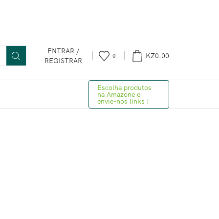
ENTRAR /
KZ
0.00
0
REGISTRAR
Escolha produtos
na Amazone e
envie-nos links !