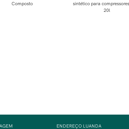
Composto
sintético para compressores
20l
SAGEM
ENDEREÇO LUANDA