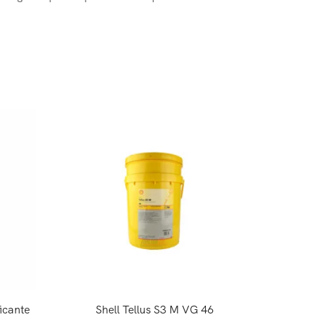
ficante
Shell Tellus S3 M VG 46
Kit d