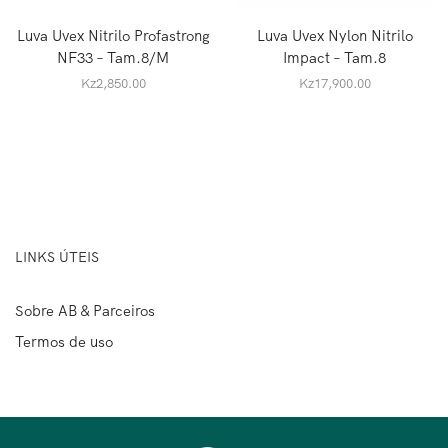
Luva Uvex Nitrilo Profastrong
Luva Uvex Nylon Nitrilo
NF33 – Tam.8/M
Impact – Tam.8
Kz
2,850.00
Kz
17,900.00
LINKS ÚTEIS
Sobre AB & Parceiros
Termos de uso