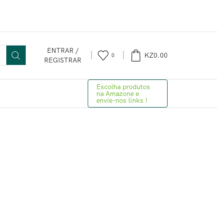
ENTRAR /
KZ
0.00
0
REGISTRAR
Escolha produtos
na Amazone e
envie-nos links !