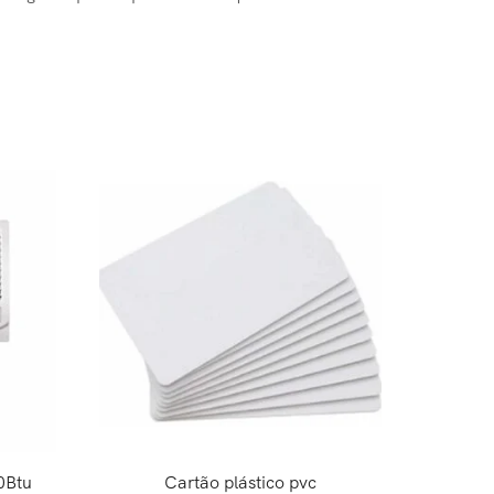
0Btu
Cartão plástico pvc
MIDEA