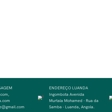
SAGEM
ENDEREÇO LUANDA
.com,
Ingombota Avenida
a.com
Murtala Mohamed - Rua da
te@gmail.com
Samba - Luanda, Angola.