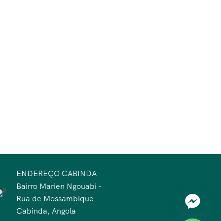
ENDEREÇO CABINDA
Bairro Marien Ngouabi -
Rua de Mossambique -
Cabinda, Angola