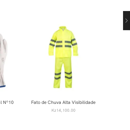
al Nº10
Fato de Chuva Alta Visibilidade
Luva U
Kz
14,100.00