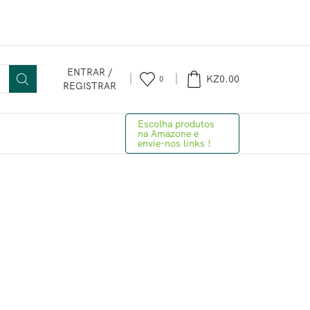
ENTRAR /
KZ
0.00
0
REGISTRAR
Escolha produtos
na Amazone e
envie-nos links !