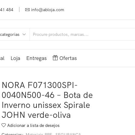
941 484
info@abloja.com
al
Loja
Entregas
Ofertas
NORA F071300SPI-
0040N500-46 – Bota de
Inverno unissex Spirale
JOHN verde-oliva
Adicionar a lista de desejos
Categorias:
Materiais PPE
,
SEGURANÇA