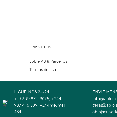
LINKS ÚTEIS
Sobre AB & Parceiros
Termos de uso
LIGUE-NOS 24/24
ENVIE MEN
+1 (918) 971-8075, +244
info@abloja
937 415 309, +244 946 941
geral@abloj
484
ablojasupor