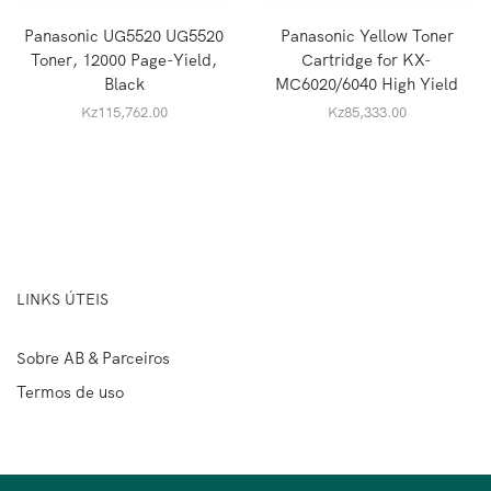
Panasonic UG5520 UG5520
Panasonic Yellow Toner
Toner, 12000 Page-Yield,
Cartridge for KX-
Black
MC6020/6040 High Yield
Kz
115,762.00
Kz
85,333.00
LINKS ÚTEIS
Sobre AB & Parceiros
Termos de uso