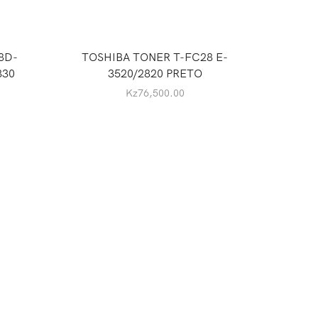
8D-
TOSHIBA TONER T-FC28 E-
TOSH
330
3520/2820 PRETO
2010
Kz
76,500.00