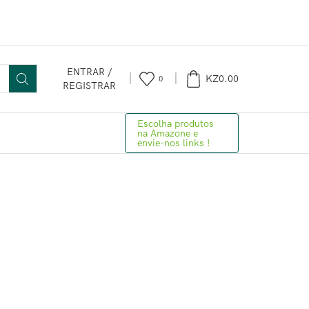
ENTRAR /
KZ
0.00
0
REGISTRAR
Escolha produtos
na Amazone e
envie-nos links !