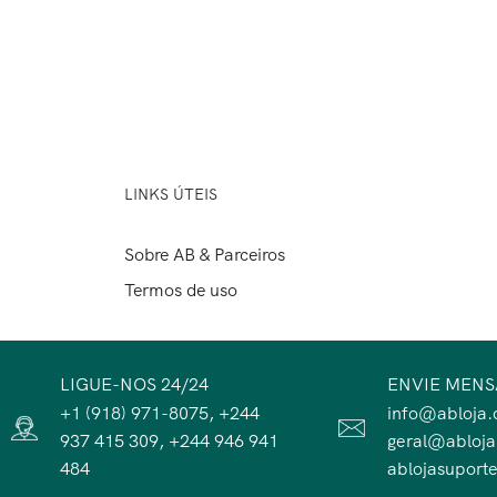
LINKS ÚTEIS
Sobre AB & Parceiros
Termos de uso
LIGUE-NOS 24/24
ENVIE MEN
+1 (918) 971-8075, +244
info@abloja.
937 415 309, +244 946 941
geral@abloj
484
ablojasupor