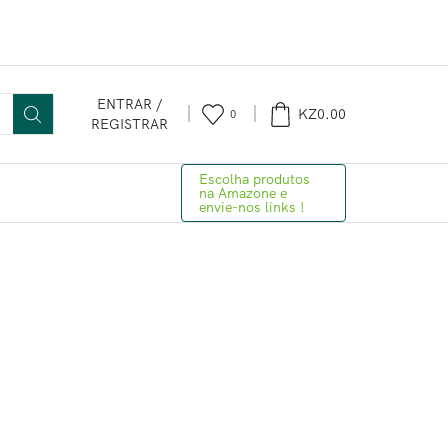
ENTRAR /
KZ
0.00
0
REGISTRAR
Escolha produtos
na Amazone e
envie-nos links !