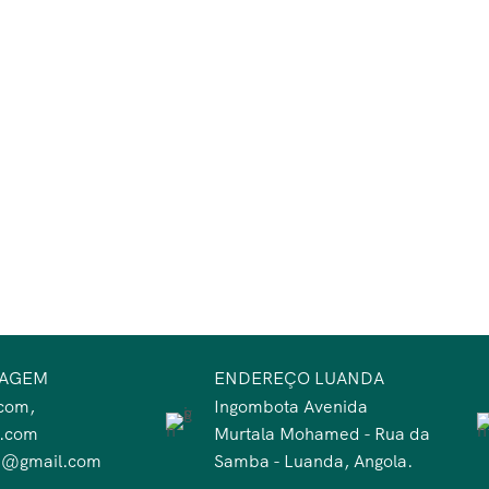
SAGEM
ENDEREÇO LUANDA
com,
Ingombota Avenida
a.com
Murtala Mohamed - Rua da
te@gmail.com
Samba - Luanda, Angola.