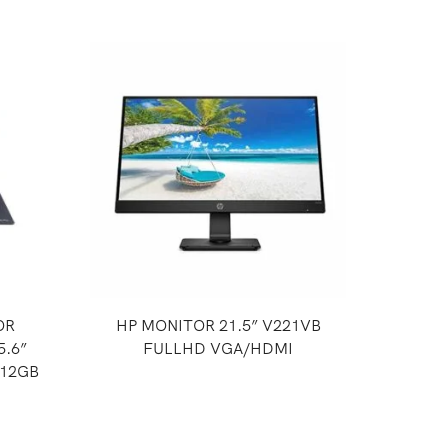
OR
HP MONITOR 21.5” V221VB
A
5.6”
FULLHD VGA/HDMI
512GB