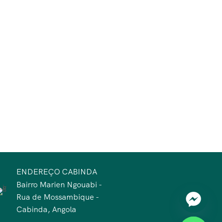
ENDEREÇO CABINDA
Bairro Marien Ngouabi -
Rua de Mossambique -
Cabinda, Angola