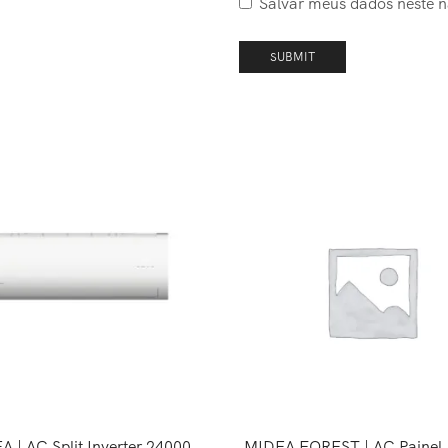
Salvar meus dados neste 
 | AC Split Inverter 24000
MIDEA FOREST | AC Painel A