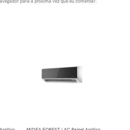
navegador para a próxima vez que eu comentar.
crílico
MIDEA FOREST | AC Painel Acrílico
MIDE