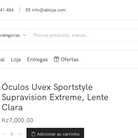
941 484
info@abloja.com
al
Loja
Entregas
Ofertas
Óculos Uvex Sportstyle
Supravision Extreme, Lente
Clara
Kz
7,000.00
Adicionar ao carrinho