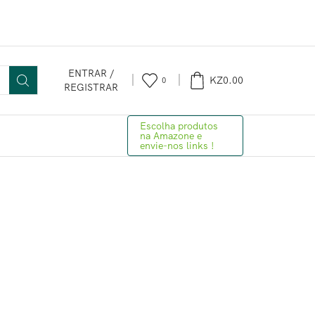
ENTRAR /
KZ
0.00
0
REGISTRAR
Escolha produtos
na Amazone e
envie-nos links !