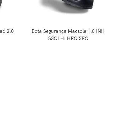
ad 2.0
Bota Segurança Macsole 1.0 INH
Luva Ti
S3CI HI HRO SRC