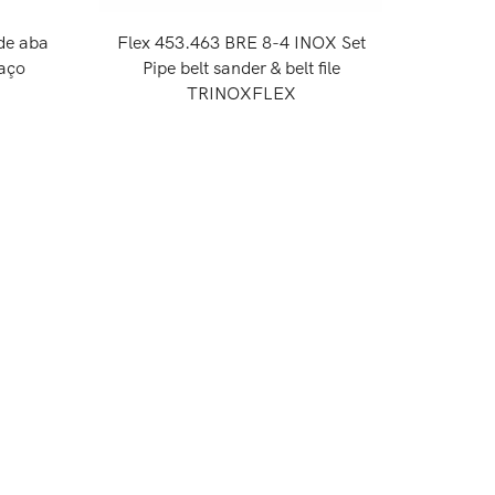
de aba
Flex 453.463 BRE 8-4 INOX Set
INOX Set
 aço
Pipe belt sander & belt file
lixad
TRINOXFLEX