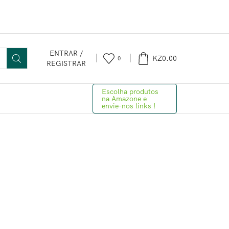
ENTRAR /
KZ
0.00
0
REGISTRAR
Escolha produtos
na Amazone e
envie-nos links !